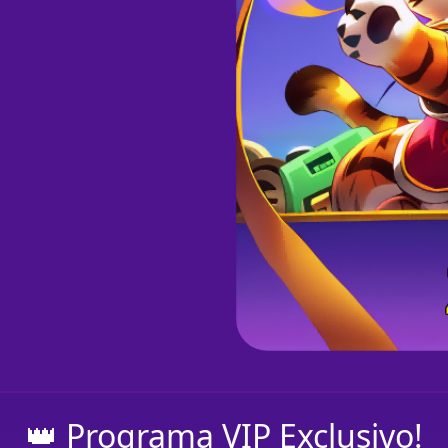
👑 Programa VIP Exclusivo!