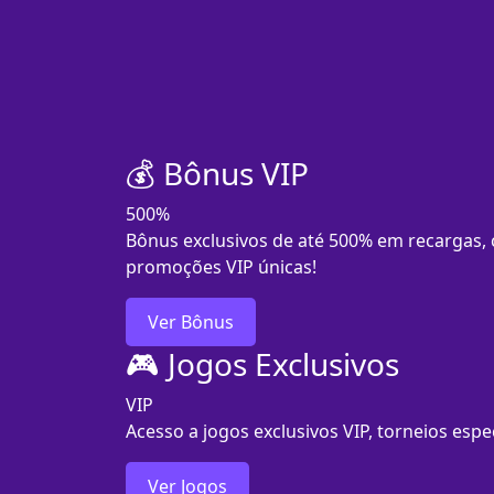
💰 Bônus VIP
500%
Bônus exclusivos de até 500% em recargas, 
promoções VIP únicas!
Ver Bônus
🎮 Jogos Exclusivos
VIP
Acesso a jogos exclusivos VIP, torneios espec
Ver Jogos