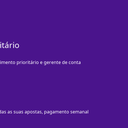
itário
imento prioritário e gerente de conta
P
das as suas apostas, pagamento semanal