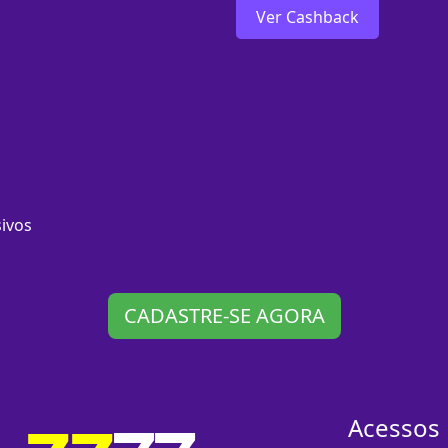
Ver Cashback
sivos
CADASTRE-SE AGORA
Acessos