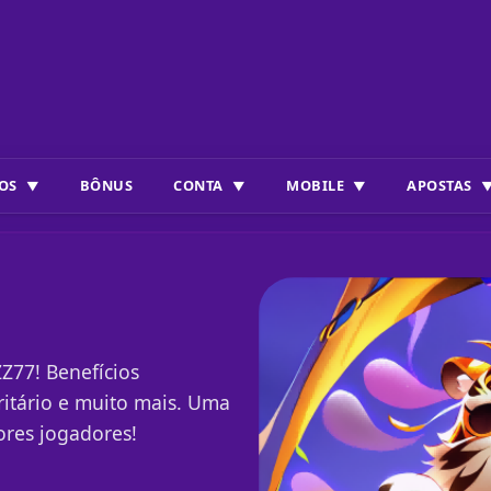
OS
BÔNUS
CONTA
MOBILE
APOSTAS
Z77! Benefícios
ritário e muito mais. Uma
ores jogadores!