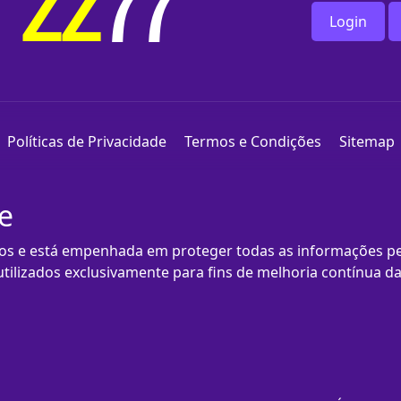
Login
Políticas de Privacidade
Termos e Condições
Sitemap
de
rios e está empenhada em proteger todas as informações p
utilizados exclusivamente para fins de melhoria contínua d