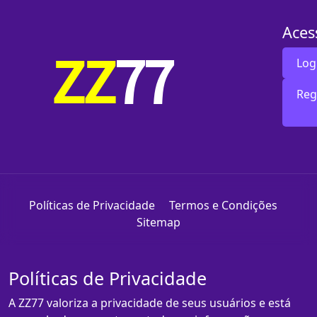
Aces
Log
Reg
Políticas de Privacidade
Termos e Condições
Sitemap
Políticas de Privacidade
A ZZ77 valoriza a privacidade de seus usuários e está