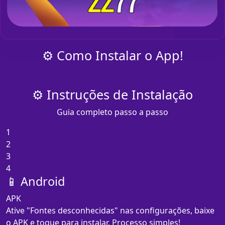
⚙️ Como Instalar o App!
⚙️ Instruções de Instalação
Guia completo passo a passo
1
2
3
4
📱 Android
APK
Ative "Fontes desconhecidas" nas configurações, baixe
o APK e toque para instalar. Processo simples!