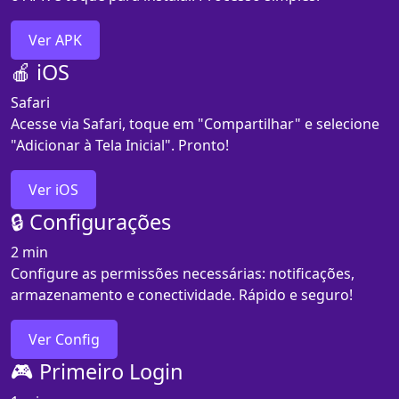
Ver APK
🍎 iOS
Safari
Acesse via Safari, toque em "Compartilhar" e selecione
"Adicionar à Tela Inicial". Pronto!
Ver iOS
🔒 Configurações
2 min
Configure as permissões necessárias: notificações,
armazenamento e conectividade. Rápido e seguro!
Ver Config
🎮 Primeiro Login