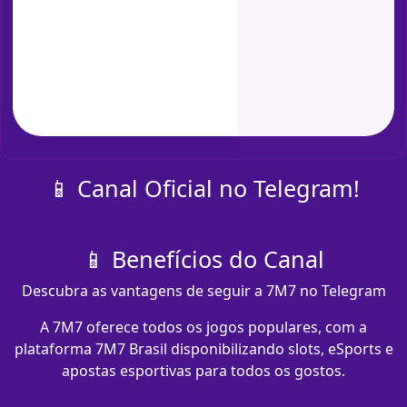
📱 Canal Oficial no Telegram!
📱 Benefícios do Canal
Descubra as vantagens de seguir a 7M7 no Telegram
A 7M7 oferece todos os jogos populares, com a
plataforma 7M7 Brasil disponibilizando slots, eSports e
apostas esportivas para todos os gostos.