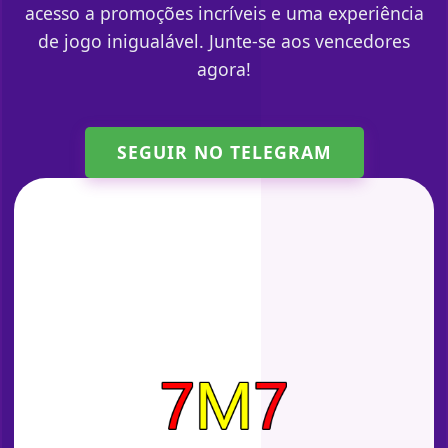
acesso a promoções incríveis e uma experiência
de jogo inigualável. Junte-se aos vencedores
agora!
SEGUIR NO TELEGRAM