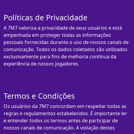
Políticas de Privacidade
A 7M7 valoriza a privacidade de seus usuários e está
empenhada em proteger todas as informações
pessoais fornecidas durante o uso de nossos canais de
comunicação. Todos os dados coletados são utilizados
exclusivamente para fins de melhoria contínua da
experiência de nossos jogadores.
Termos e Condições
Os usuários da 7M7 concordam em respeitar todas as
regras e regulamentos estabelecidos. É importante ler
e entender todos os termos antes de participar de
nossos canais de comunicação. A violação destes