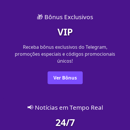
🎁 Bônus Exclusivos
VIP
Receba bônus exclusivos do Telegram,
promoções especiais e códigos promocionais
únicos!
Ver Bônus
📢 Notícias em Tempo Real
24/7