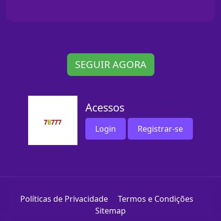
SEGUIR AGORA
Acessos
Login
Registrar-se
Políticas de Privacidade
Termos e Condições
Sitemap