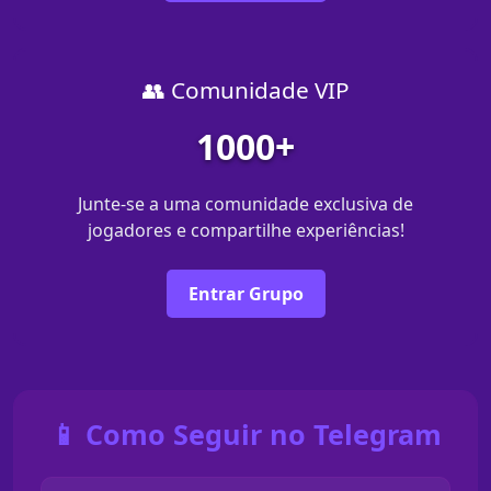
👥 Comunidade VIP
1000+
Junte-se a uma comunidade exclusiva de
jogadores e compartilhe experiências!
Entrar Grupo
📱 Como Seguir no Telegram