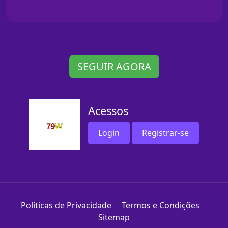
SEGUIR AGORA
Acessos
Login
Registrar-se
Políticas de Privacidade
Termos e Condições
Sitemap