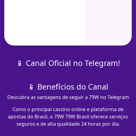
📱 Canal Oficial no Telegram!
📱 Benefícios do Canal
Descubra as vantagens de seguir a 79W no Telegram
Como o principal cassino online e plataforma de
apostas do Brasil, o 79W 79W Brasil oferece serviços
seguros e de alta qualidade 24 horas por dia.