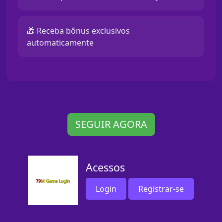
🎁 Receba bônus exclusivos
automaticamente
SEGUIR AGORA
Acessos
Login
Registrar-se