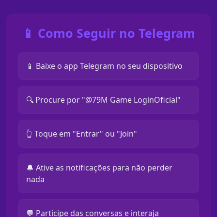
📱 Como Seguir no Telegram
📱 Baixe o app Telegram no seu dispositivo
🔍 Procure por "@79M Game LoginOficial"
👆 Toque em "Entrar" ou "Join"
🔔 Ative as notificações para não perder
nada
💬 Participe das conversas e interaja