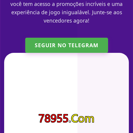
você tem acesso a promoções incríveis e uma
experiência de jogo inigualável. Junte-se aos
vencedores agora!
SEGUIR NO TELEGRAM