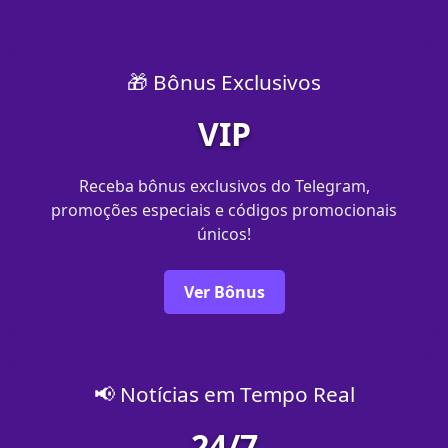
🎁 Bônus Exclusivos
VIP
Receba bônus exclusivos do Telegram,
promoções especiais e códigos promocionais
únicos!
Ver Bônus
📢 Notícias em Tempo Real
24/7