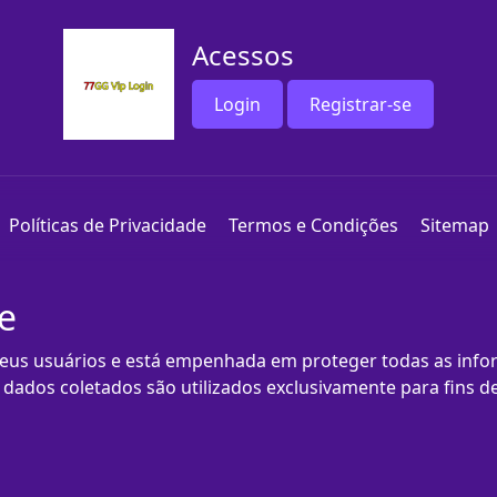
Acessos
Login
Registrar-se
Políticas de Privacidade
Termos e Condições
Sitemap
de
 seus usuários e está empenhada em proteger todas as inf
dados coletados são utilizados exclusivamente para fins d