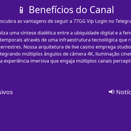
📱 Benefícios do Canal
scubra as vantagens de seguir a 77GG Vip Login no Teleg
iza uma síntese dialética entre a ubiquidade digital e a fen
temporais através de uma infraestrutura tecnológica que re
errestres. Nossa arquitetura de live casino emprega studi
tegrando múltiplos ângulos de câmera 4K, iluminação cine
ma experiência imersiva que engaja múltiplos canais percep
sivos
📢 Notí