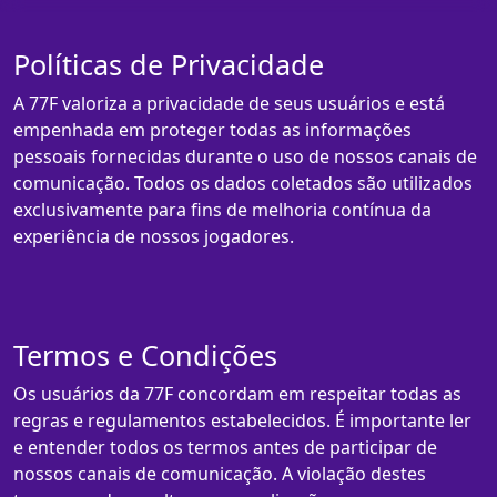
Políticas de Privacidade
A 77F valoriza a privacidade de seus usuários e está
empenhada em proteger todas as informações
pessoais fornecidas durante o uso de nossos canais de
comunicação. Todos os dados coletados são utilizados
exclusivamente para fins de melhoria contínua da
experiência de nossos jogadores.
Termos e Condições
Os usuários da 77F concordam em respeitar todas as
regras e regulamentos estabelecidos. É importante ler
e entender todos os termos antes de participar de
nossos canais de comunicação. A violação destes