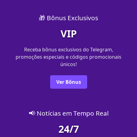
🎁 Bônus Exclusivos
VIP
Receba bônus exclusivos do Telegram,
promoções especiais e códigos promocionais
únicos!
Ver Bônus
📢 Notícias em Tempo Real
24/7