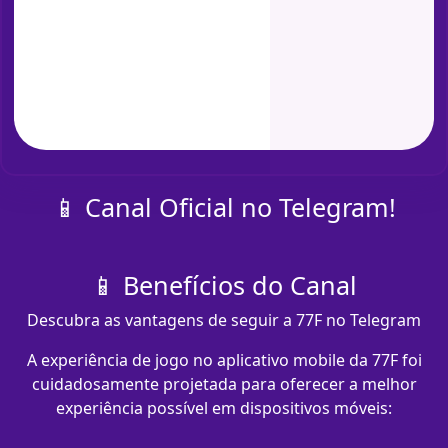
📱 Canal Oficial no Telegram!
📱 Benefícios do Canal
Descubra as vantagens de seguir a 77F no Telegram
A experiência de jogo no aplicativo mobile da 77F foi
cuidadosamente projetada para oferecer a melhor
experiência possível em dispositivos móveis: