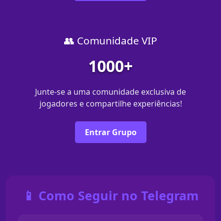
👥 Comunidade VIP
1000+
Junte-se a uma comunidade exclusiva de
jogadores e compartilhe experiências!
Entrar Grupo
📱 Como Seguir no Telegram