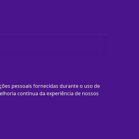
ções pessoais fornecidas durante o uso de
elhoria contínua da experiência de nossos