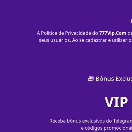
A Política de Privacidade do
777Vip.Com
de
seus usuários. Ao se cadastrar e utilizar 
🎁 Bônus Exclu
VIP
Receba bônus exclusivos do Telegra
e códigos promocionai