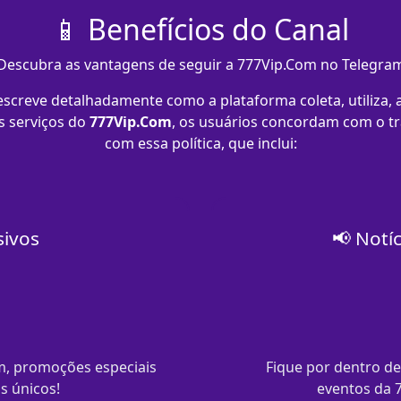
📱 Benefícios do Canal
Descubra as vantagens de seguir a 777Vip.Com no Telegra
screve detalhadamente como a plataforma coleta, utiliza,
os serviços do
777Vip.Com
, os usuários concordam com o t
com essa política, que inclui:
sivos
📢 Notí
m, promoções especiais
Fique por dentro d
s únicos!
eventos da 