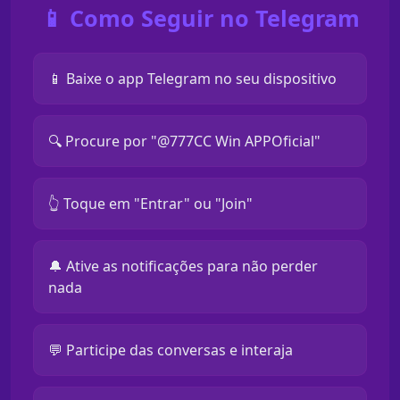
📱 Como Seguir no Telegram
📱 Baixe o app Telegram no seu dispositivo
🔍 Procure por "@777CC Win APPOficial"
👆 Toque em "Entrar" ou "Join"
🔔 Ative as notificações para não perder
nada
💬 Participe das conversas e interaja