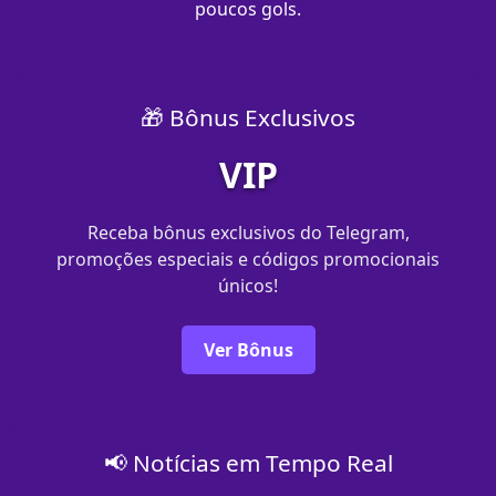
poucos gols.
🎁 Bônus Exclusivos
VIP
Receba bônus exclusivos do Telegram,
promoções especiais e códigos promocionais
únicos!
Ver Bônus
📢 Notícias em Tempo Real