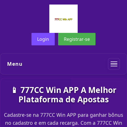
Login
Registrar-se
Menu
📱 777CC Win APP A Melhor
Plataforma de Apostas
Cadastre-se na 777CC Win APP para ganhar bônus
no cadastro e em cada recarga. Com a 777CC Win