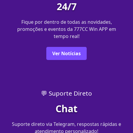
24/7
Fique por dentro de todas as novidades,
promoções e eventos da 777CC Win APP em
tempo real!
Ver Notícias
💬 Suporte Direto
Chat
Suporte direto via Telegram, respostas rápidas e
atendimento personalizado!