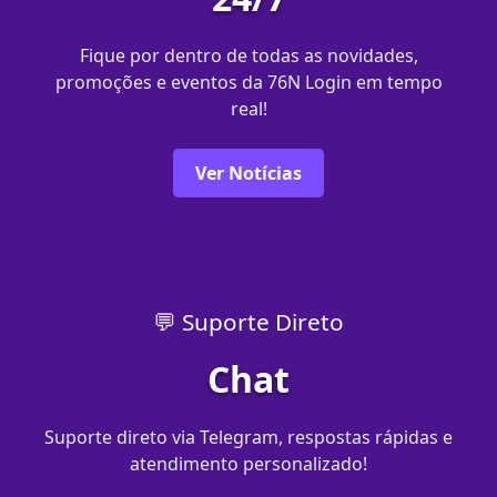
Fique por dentro de todas as novidades,
promoções e eventos da 76N Login em tempo
real!
Ver Notícias
💬 Suporte Direto
Chat
Suporte direto via Telegram, respostas rápidas e
atendimento personalizado!