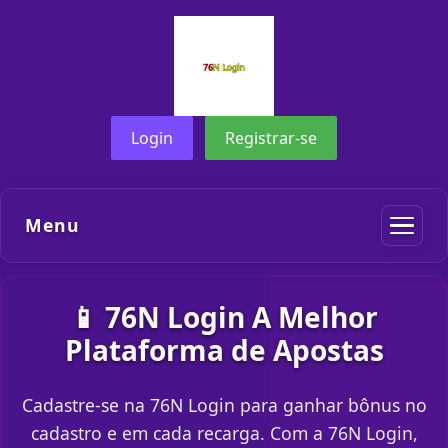
Login
Registrar-se
Menu
📱 76N Login A Melhor
Plataforma de Apostas
Cadastre-se na 76N Login para ganhar bônus no
cadastro e em cada recarga. Com a 76N Login,