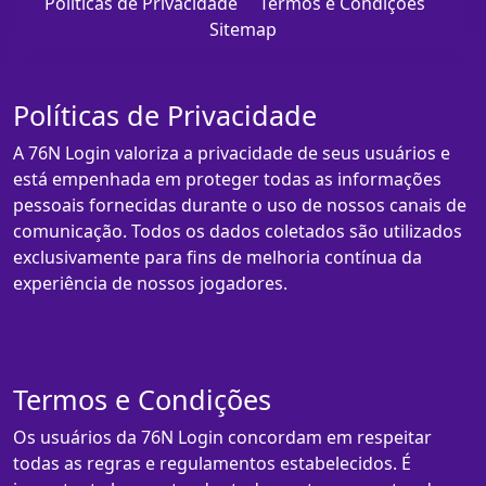
Políticas de Privacidade
Termos e Condições
Sitemap
Políticas de Privacidade
A 76N Login valoriza a privacidade de seus usuários e
está empenhada em proteger todas as informações
pessoais fornecidas durante o uso de nossos canais de
comunicação. Todos os dados coletados são utilizados
exclusivamente para fins de melhoria contínua da
experiência de nossos jogadores.
Termos e Condições
Os usuários da 76N Login concordam em respeitar
todas as regras e regulamentos estabelecidos. É