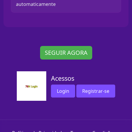
automaticamente
SEGUIR AGORA
Acessos
Login
Registrar-se