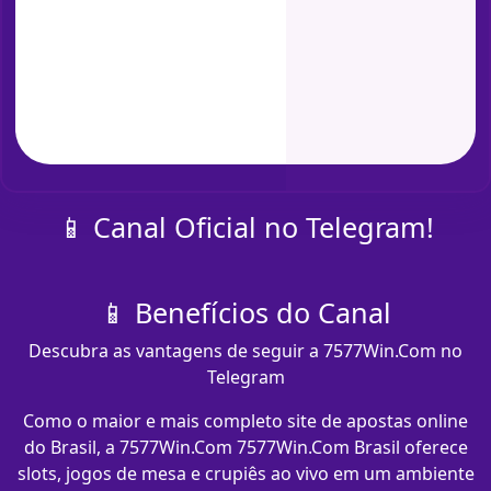
📱 Canal Oficial no Telegram!
📱 Benefícios do Canal
Descubra as vantagens de seguir a 7577Win.Com no
Telegram
Como o maior e mais completo site de apostas online
do Brasil, a 7577Win.Com 7577Win.Com Brasil oferece
slots, jogos de mesa e crupiês ao vivo em um ambiente