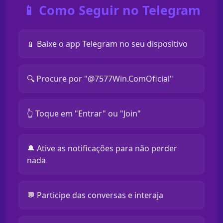
📱 Como Seguir no Telegram
📱 Baixe o app Telegram no seu dispositivo
🔍 Procure por "@7577Win.ComOficial"
👆 Toque em "Entrar" ou "Join"
🔔 Ative as notificações para não perder
nada
💬 Participe das conversas e interaja