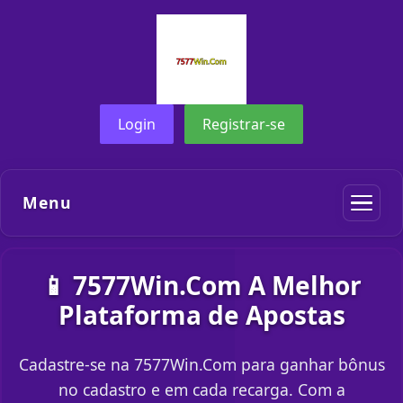
Login
Registrar-se
Menu
📱 7577Win.Com A Melhor
Plataforma de Apostas
Cadastre-se na 7577Win.Com para ganhar bônus
no cadastro e em cada recarga. Com a