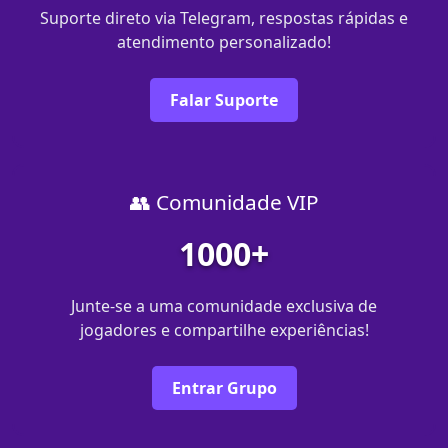
Suporte direto via Telegram, respostas rápidas e
atendimento personalizado!
Falar Suporte
👥 Comunidade VIP
1000+
Junte-se a uma comunidade exclusiva de
jogadores e compartilhe experiências!
Entrar Grupo