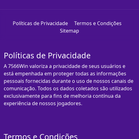
Políticas de Privacidade
Termos e Condições
Sitemap
Políticas de Privacidade
A 7566Win valoriza a privacidade de seus usuários e
está empenhada em proteger todas as informações
pessoais fornecidas durante o uso de nossos canais de
comunicação. Todos os dados coletados são utilizados
exclusivamente para fins de melhoria contínua da
experiência de nossos jogadores.
Termos e Condições