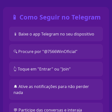
📱 Como Seguir no Telegram
📱 Baixe o app Telegram no seu dispositivo
🔍 Procure por "@7566WinOficial"
👆 Toque em "Entrar" ou "Join"
🔔 Ative as notificações para não perder
nada
💬 Participe das conversas e interaja