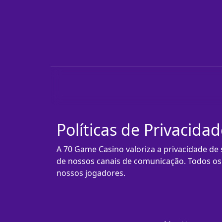
Políticas de Privacida
A 70 Game Casino valoriza a privacidade d
de nossos canais de comunicação. Todos os 
nossos jogadores.