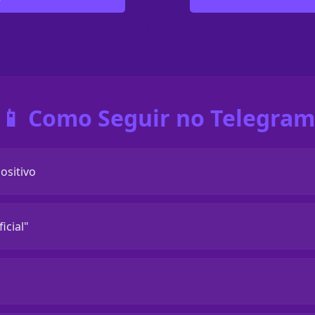
📱 Como Seguir no Telegram
ositivo
icial"