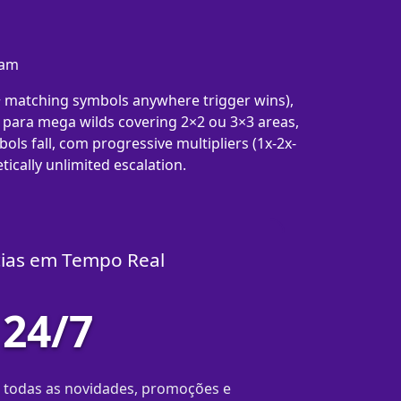
ram
+ matching symbols anywhere trigger wins),
e para mega wilds covering 2×2 ou 3×3 areas,
s fall, com progressive multipliers (1x-2x-
ically unlimited escalation.
cias em Tempo Real
24/7
e todas as novidades, promoções e