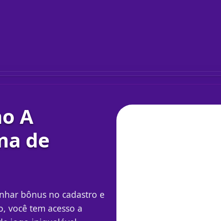
no A
ma de
nhar bônus no cadastro e
, você tem acesso a