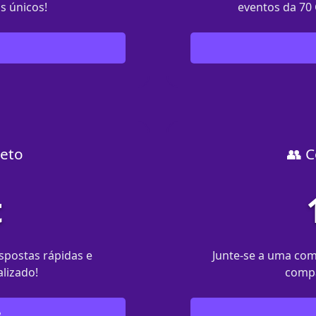
s únicos!
eventos da 70
reto
👥 
t
espostas rápidas e
Junte-se a uma com
lizado!
compa
e