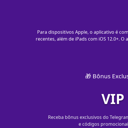
Para dispositivos Apple, o aplicativo é c
recentes, além de iPads com iOS 12.0+. O a
🎁 Bônus Exclu
VIP
Receba bônus exclusivos do Telegra
e códigos promocionai