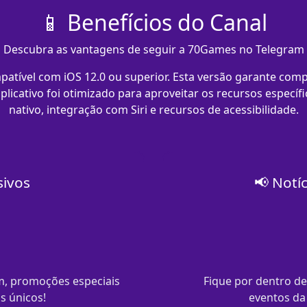
📱 Benefícios do Canal
Descubra as vantagens de seguir a 70Games no Telegram
ompatível com iOS 12.0 ou superior. Esta versão garante co
plicativo foi otimizado para aproveitar os recursos específ
nativo, integração com Siri e recursos de acessibilidade.
sivos
📢 Notí
m, promoções especiais
Fique por dentro d
s únicos!
eventos da