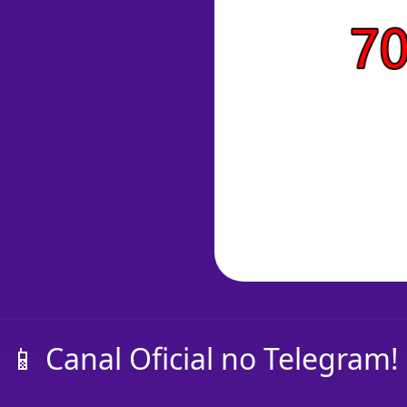
📱 Canal Oficial no Telegram!