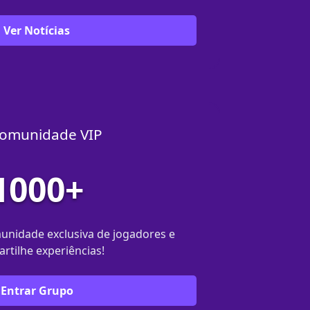
Ver Notícias
Comunidade VIP
1000+
unidade exclusiva de jogadores e
rtilhe experiências!
Entrar Grupo