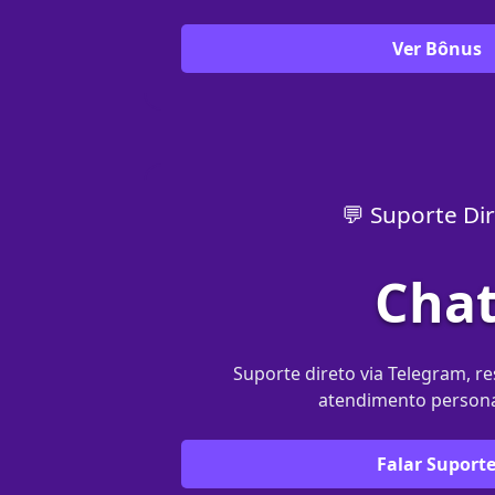
Ver Bônus
💬 Suporte Di
Cha
Suporte direto via Telegram, r
atendimento persona
Falar Suport