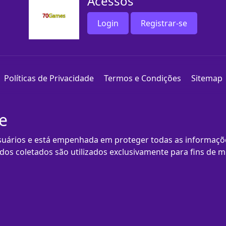
Acessos
Login
Registrar-se
Políticas de Privacidade
Termos e Condições
Sitemap
de
usuários e está empenhada em proteger todas as informaçõ
os coletados são utilizados exclusivamente para fins de m