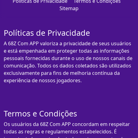
Políticas de Privacidade
Termos e Condições
Sitemap
Políticas de Privacidade
A 68Z Com APP valoriza a privacidade de seus usuários
e está empenhada em proteger todas as informações
pessoais fornecidas durante o uso de nossos canais de
comunicação. Todos os dados coletados são utilizados
exclusivamente para fins de melhoria contínua da
experiência de nossos jogadores.
Termos e Condições
Os usuários da 68Z Com APP concordam em respeitar
todas as regras e regulamentos estabelecidos. É