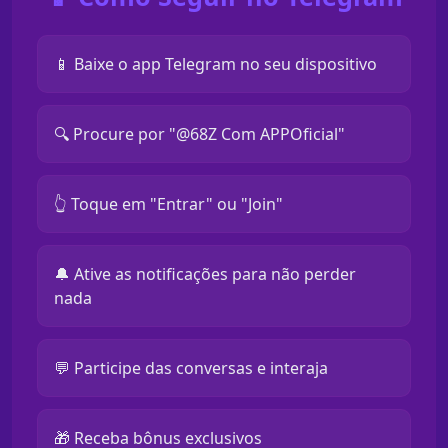
📱 Baixe o app Telegram no seu dispositivo
🔍 Procure por "@68Z Com APPOficial"
👆 Toque em "Entrar" ou "Join"
🔔 Ative as notificações para não perder
nada
💬 Participe das conversas e interaja
🎁 Receba bônus exclusivos