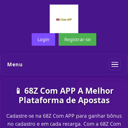
Login
Registrar-se
Menu
📱 68Z Com APP A Melhor
Plataforma de Apostas
Cadastre-se na 68Z Com APP para ganhar bônus
no cadastro e em cada recarga. Com a 68Z Com