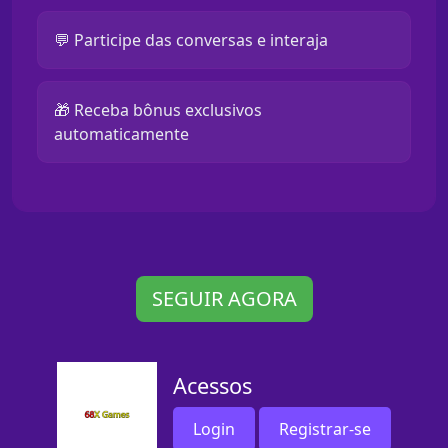
💬 Participe das conversas e interaja
🎁 Receba bônus exclusivos
automaticamente
SEGUIR AGORA
Acessos
Login
Registrar-se