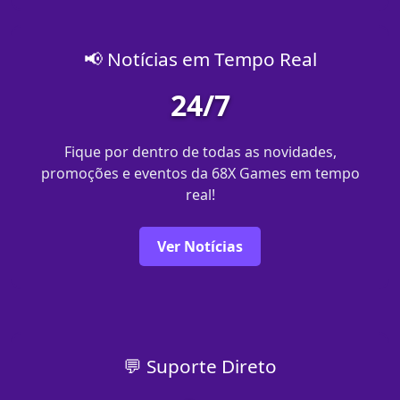
📢 Notícias em Tempo Real
24/7
Fique por dentro de todas as novidades,
promoções e eventos da 68X Games em tempo
real!
Ver Notícias
💬 Suporte Direto