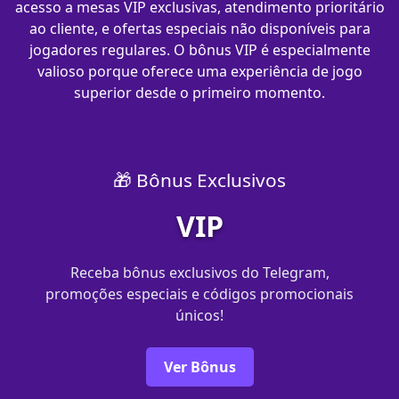
acesso a mesas VIP exclusivas, atendimento prioritário
ao cliente, e ofertas especiais não disponíveis para
jogadores regulares. O bônus VIP é especialmente
valioso porque oferece uma experiência de jogo
superior desde o primeiro momento.
🎁 Bônus Exclusivos
VIP
Receba bônus exclusivos do Telegram,
promoções especiais e códigos promocionais
únicos!
Ver Bônus