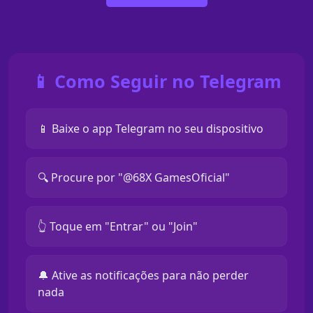
📱 Como Seguir no Telegram
📱 Baixe o app Telegram no seu dispositivo
🔍 Procure por "@68X GamesOficial"
👆 Toque em "Entrar" ou "Join"
🔔 Ative as notificações para não perder
nada