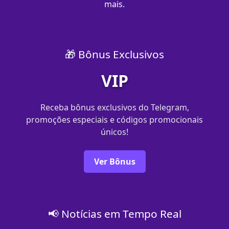
mais.
🎁 Bônus Exclusivos
VIP
Receba bônus exclusivos do Telegram,
promoções especiais e códigos promocionais
únicos!
Ver Bônus
📢 Notícias em Tempo Real