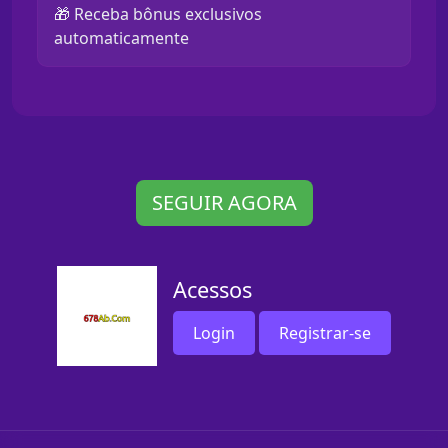
🎁 Receba bônus exclusivos
automaticamente
SEGUIR AGORA
Acessos
Login
Registrar-se