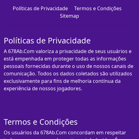
Políticas de Privacidade
Termos e Condições
Sitemap
Políticas de Privacidade
A 678Ab.Com valoriza a privacidade de seus usuários e
está empenhada em proteger todas as informações
pessoais fornecidas durante o uso de nossos canais de
comunicação. Todos os dados coletados são utilizados
exclusivamente para fins de melhoria contínua da
experiência de nossos jogadores.
Termos e Condições
Os usuários da 678Ab.Com concordam em respeitar