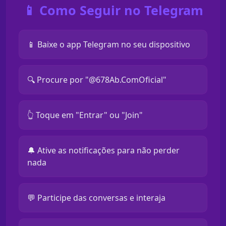
📱 Como Seguir no Telegram
📱 Baixe o app Telegram no seu dispositivo
🔍 Procure por "@678Ab.ComOficial"
👆 Toque em "Entrar" ou "Join"
🔔 Ative as notificações para não perder
nada
💬 Participe das conversas e interaja