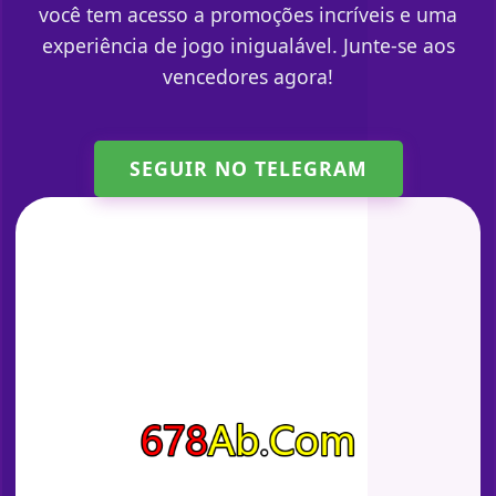
você tem acesso a promoções incríveis e uma
experiência de jogo inigualável. Junte-se aos
vencedores agora!
SEGUIR NO TELEGRAM