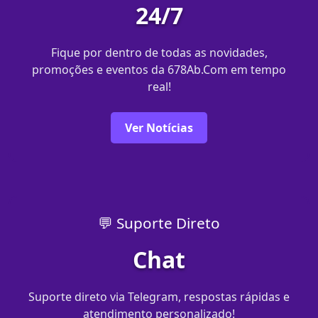
24/7
Fique por dentro de todas as novidades,
promoções e eventos da 678Ab.Com em tempo
real!
Ver Notícias
💬 Suporte Direto
Chat
Suporte direto via Telegram, respostas rápidas e
atendimento personalizado!