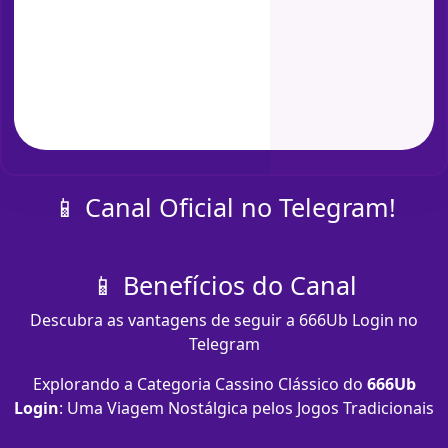
📱 Canal Oficial no Telegram!
📱 Benefícios do Canal
Descubra as vantagens de seguir a 666Ub Login no
Telegram
Explorando a Categoria Cassino Clássico do
666Ub
Login
: Uma Viagem Nostálgica pelos Jogos Tradicionais