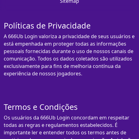
Sitemap
Políticas de Privacidade
A 666Ub Login valoriza a privacidade de seus usuários e
está empenhada em proteger todas as informações
pessoais fornecidas durante o uso de nossos canais de
comunicação. Todos os dados coletados são utilizados
exclusivamente para fins de melhoria contínua da
experiência de nossos jogadores.
Termos e Condições
Os usuários da 666Ub Login concordam em respeitar
todas as regras e regulamentos estabelecidos. É
importante ler e entender todos os termos antes de