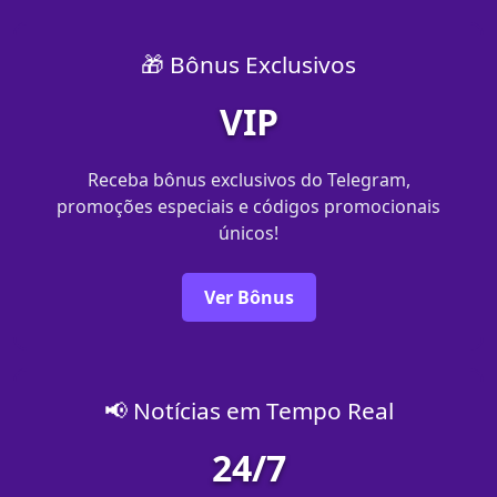
🎁 Bônus Exclusivos
VIP
Receba bônus exclusivos do Telegram,
promoções especiais e códigos promocionais
únicos!
Ver Bônus
📢 Notícias em Tempo Real
24/7