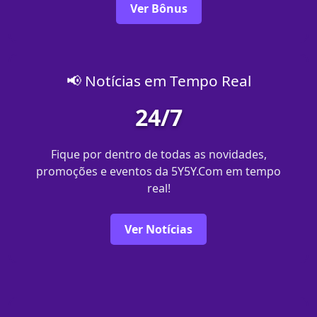
Ver Bônus
📢 Notícias em Tempo Real
24/7
Fique por dentro de todas as novidades,
promoções e eventos da 5Y5Y.Com em tempo
real!
Ver Notícias