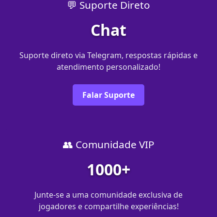
💬 Suporte Direto
Chat
Suporte direto via Telegram, respostas rápidas e
atendimento personalizado!
Falar Suporte
👥 Comunidade VIP
1000+
Junte-se a uma comunidade exclusiva de
jogadores e compartilhe experiências!