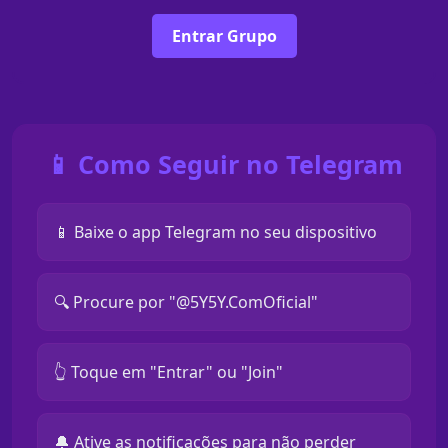
Entrar Grupo
📱 Como Seguir no Telegram
📱 Baixe o app Telegram no seu dispositivo
🔍 Procure por "@5Y5Y.ComOficial"
👆 Toque em "Entrar" ou "Join"
🔔 Ative as notificações para não perder