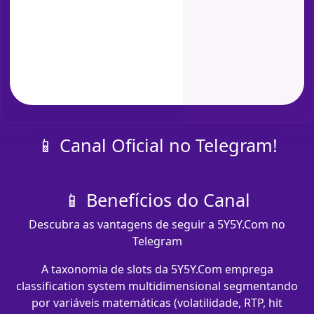
📱 Canal Oficial no Telegram!
📱 Benefícios do Canal
Descubra as vantagens de seguir a 5Y5Y.Com no
Telegram
A taxonomia de slots da 5Y5Y.Com emprega
classification system multidimensional segmentando
por variáveis matemáticas (volatilidade, RTP, hit