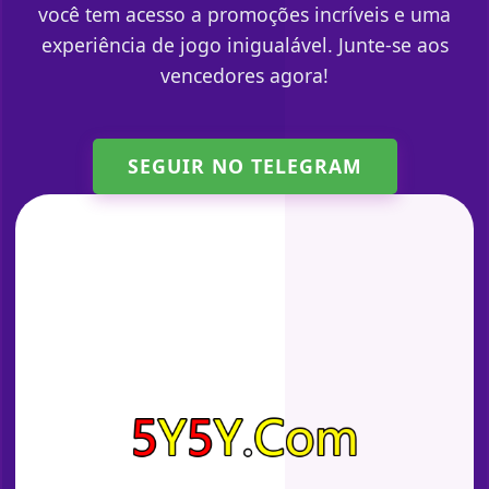
você tem acesso a promoções incríveis e uma
experiência de jogo inigualável. Junte-se aos
vencedores agora!
SEGUIR NO TELEGRAM