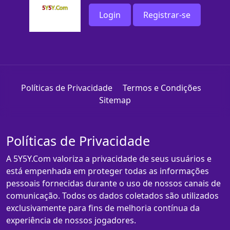
Login
Registrar-se
Políticas de Privacidade
Termos e Condições
Sitemap
Políticas de Privacidade
A 5Y5Y.Com valoriza a privacidade de seus usuários e
está empenhada em proteger todas as informações
pessoais fornecidas durante o uso de nossos canais de
comunicação. Todos os dados coletados são utilizados
exclusivamente para fins de melhoria contínua da
experiência de nossos jogadores.