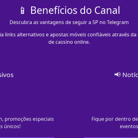
📱 Benefícios do Canal
Descubra as vantagens de seguir a 5P no Telegram
a links alternativos e apostas móveis confiáveis através da 
de cassino online.
sivos
📢 Notí
m, promoções especiais
Fique por dentro d
s únicos!
eventos