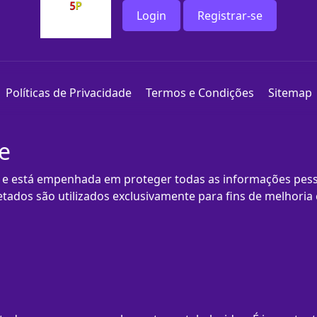
Login
Registrar-se
Políticas de Privacidade
Termos e Condições
Sitemap
de
os e está empenhada em proteger todas as informações pes
tados são utilizados exclusivamente para fins de melhoria