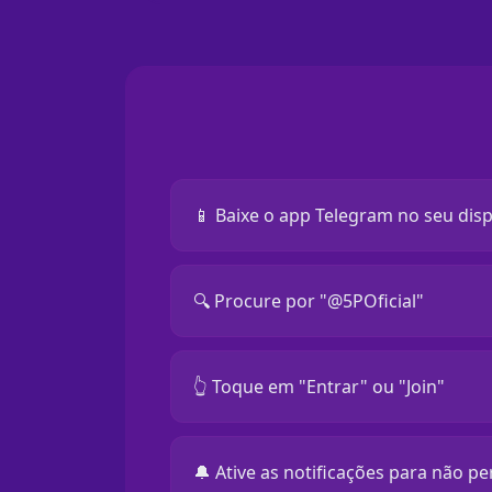
📱 Baixe o app Telegram no seu disp
🔍 Procure por "@5POficial"
👆 Toque em "Entrar" ou "Join"
🔔 Ative as notificações para não p