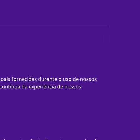
soais fornecidas durante o uso de nossos
 contínua da experiência de nossos