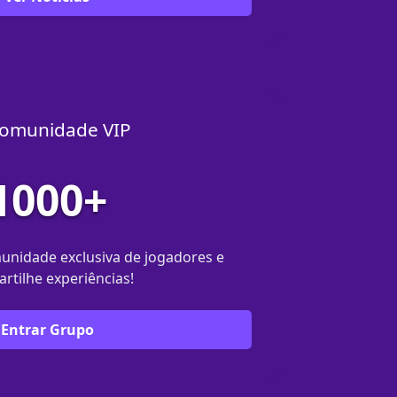
Comunidade VIP
1000+
unidade exclusiva de jogadores e
rtilhe experiências!
Entrar Grupo