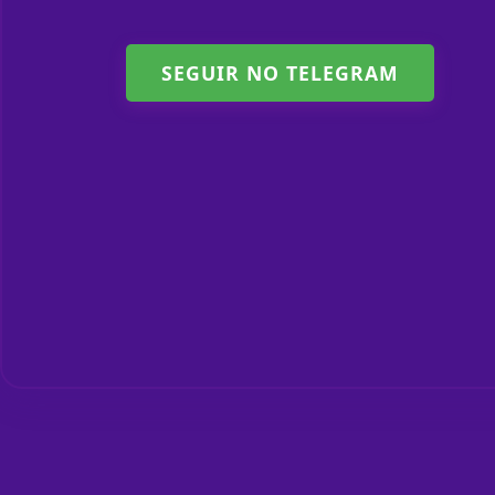
SEGUIR NO TELEGRAM