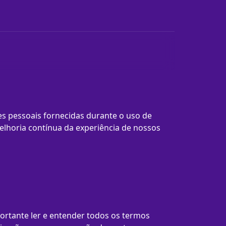
s pessoais fornecidas durante o uso de
elhoria contínua da experiência de nossos
ortante ler e entender todos os termos