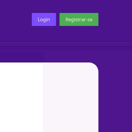
Login
Registrar-se