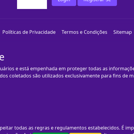
Políticas de Privacidade
Termos e Condições
Sitemap
de
usuários e está empenhada em proteger todas as informaçõe
os coletados são utilizados exclusivamente para fins de m
itar todas as regras e regulamentos estabelecidos. É imp