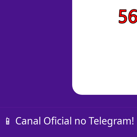
📱 Canal Oficial no Telegram!