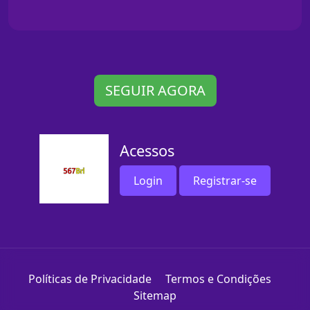
SEGUIR AGORA
Acessos
Login
Registrar-se
Políticas de Privacidade
Termos e Condições
Sitemap