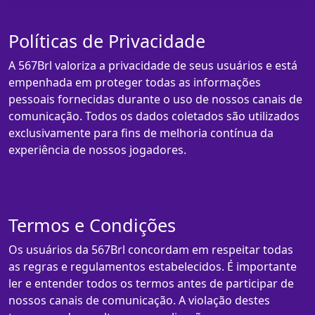
Políticas de Privacidade
A 567Brl valoriza a privacidade de seus usuários e está
empenhada em proteger todas as informações
pessoais fornecidas durante o uso de nossos canais de
comunicação. Todos os dados coletados são utilizados
exclusivamente para fins de melhoria contínua da
experiência de nossos jogadores.
Termos e Condições
Os usuários da 567Brl concordam em respeitar todas
as regras e regulamentos estabelecidos. É importante
ler e entender todos os termos antes de participar de
nossos canais de comunicação. A violação destes