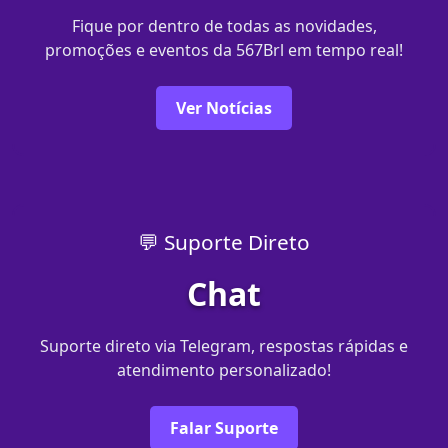
Fique por dentro de todas as novidades,
promoções e eventos da 567Brl em tempo real!
Ver Notícias
💬 Suporte Direto
Chat
Suporte direto via Telegram, respostas rápidas e
atendimento personalizado!
Falar Suporte