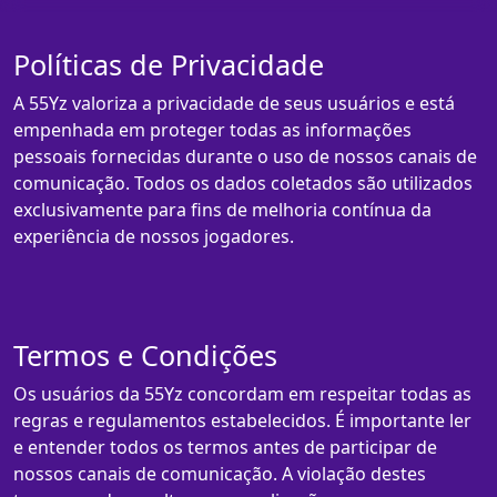
Políticas de Privacidade
A 55Yz valoriza a privacidade de seus usuários e está
empenhada em proteger todas as informações
pessoais fornecidas durante o uso de nossos canais de
comunicação. Todos os dados coletados são utilizados
exclusivamente para fins de melhoria contínua da
experiência de nossos jogadores.
Termos e Condições
Os usuários da 55Yz concordam em respeitar todas as
regras e regulamentos estabelecidos. É importante ler
e entender todos os termos antes de participar de
nossos canais de comunicação. A violação destes