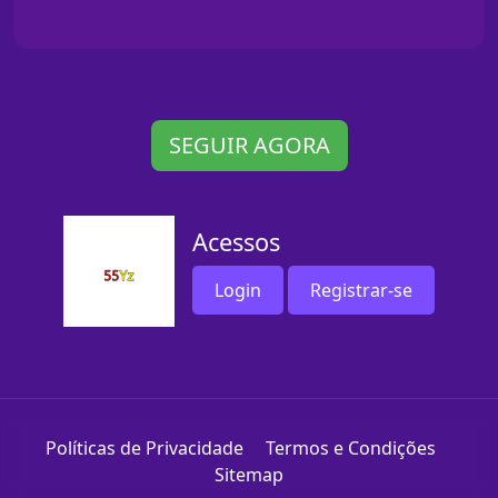
SEGUIR AGORA
Acessos
Login
Registrar-se
Políticas de Privacidade
Termos e Condições
Sitemap