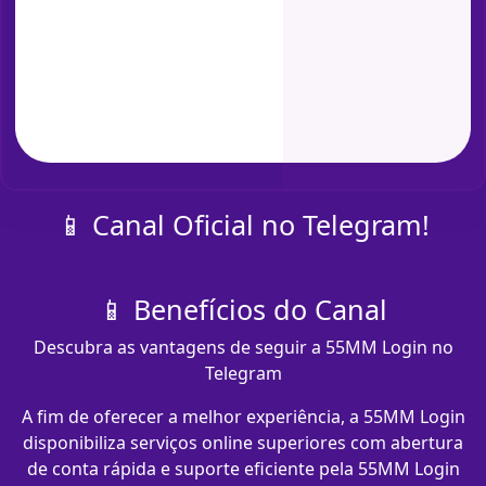
📱 Canal Oficial no Telegram!
📱 Benefícios do Canal
Descubra as vantagens de seguir a 55MM Login no
Telegram
A fim de oferecer a melhor experiência, a 55MM Login
disponibiliza serviços online superiores com abertura
de conta rápida e suporte eficiente pela 55MM Login