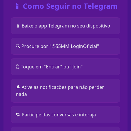
📱 Como Seguir no Telegram
📱 Baixe o app Telegram no seu dispositivo
🔍 Procure por "@55MM LoginOficial"
👆 Toque em "Entrar" ou "Join"
🔔 Ative as notificações para não perder
nada
💬 Participe das conversas e interaja