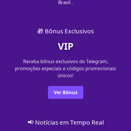
Brasil .
🎁 Bônus Exclusivos
VIP
Receba bônus exclusivos do Telegram,
promoções especiais e códigos promocionais
únicos!
Ver Bônus
📢 Notícias em Tempo Real