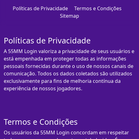
Políticas de Privacidade
Termos e Condições
Sitemap
Políticas de Privacidade
A 55MM Login valoriza a privacidade de seus usuários e
está empenhada em proteger todas as informações
pessoais fornecidas durante o uso de nossos canais de
comunicação. Todos os dados coletados são utilizados
exclusivamente para fins de melhoria contínua da
experiência de nossos jogadores.
Termos e Condições
Os usuários da 55MM Login concordam em respeitar