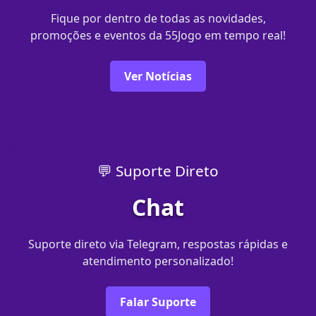
Fique por dentro de todas as novidades,
promoções e eventos da 55Jogo em tempo real!
Ver Notícias
💬 Suporte Direto
Chat
Suporte direto via Telegram, respostas rápidas e
atendimento personalizado!
Falar Suporte