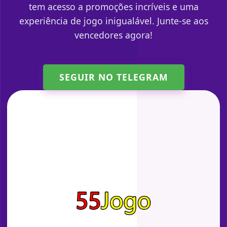
tem acesso a promoções incríveis e uma
experiência de jogo inigualável. Junte-se aos
vencedores agora!
SEGUIR NO TELEGRAM