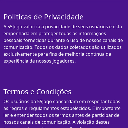
Políticas de Privacidade
A 55Jogo valoriza a privacidade de seus usuários e está
empenhada em proteger todas as informações
pessoais fornecidas durante o uso de nossos canais de
comunicação. Todos os dados coletados são utilizados
exclusivamente para fins de melhoria contínua da
experiência de nossos jogadores.
Termos e Condições
Os usuários da 55Jogo concordam em respeitar todas
as regras e regulamentos estabelecidos. É importante
ler e entender todos os termos antes de participar de
nossos canais de comunicação. A violação destes