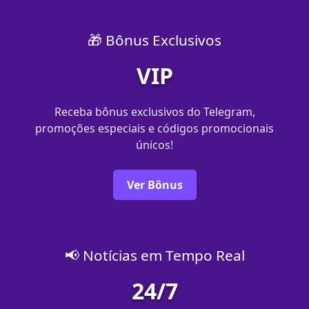
🎁 Bônus Exclusivos
VIP
Receba bônus exclusivos do Telegram,
promoções especiais e códigos promocionais
únicos!
Ver Bônus
📢 Notícias em Tempo Real
24/7