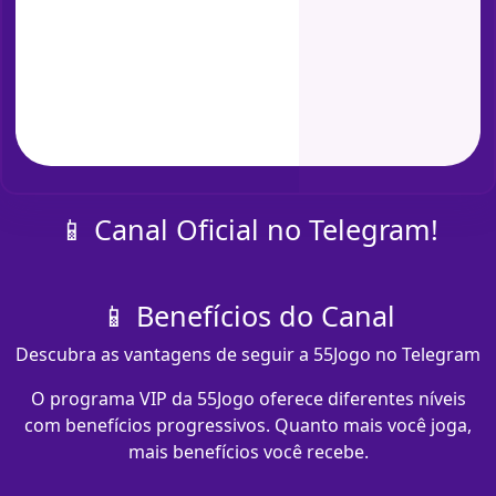
📱 Canal Oficial no Telegram!
📱 Benefícios do Canal
Descubra as vantagens de seguir a 55Jogo no Telegram
O programa VIP da 55Jogo oferece diferentes níveis
com benefícios progressivos. Quanto mais você joga,
mais benefícios você recebe.