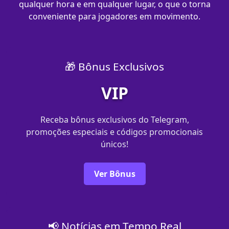
qualquer hora e em qualquer lugar, o que o torna
conveniente para jogadores em movimento.
🎁 Bônus Exclusivos
VIP
Receba bônus exclusivos do Telegram,
promoções especiais e códigos promocionais
únicos!
Ver Bônus
📢 Notícias em Tempo Real