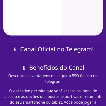
📱 Canal Oficial no Telegram!
📱 Benefícios do Canal
Descubra as vantagens de seguir a 55D Casino no
Telegram
O aplicativo permite que você acesse os jogos de
cassino e as opções de apostas esportivas diretamente
do seu smartphone ou tablet. Você pode jogar a