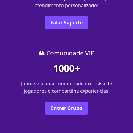
atendimento personalizado!
Falar Suporte
👥 Comunidade VIP
1000+
Junte-se a uma comunidade exclusiva de
jogadores e compartilhe experiências!
Entrar Grupo