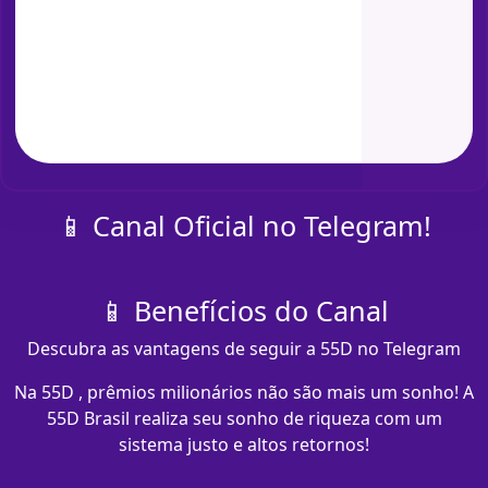
📱 Canal Oficial no Telegram!
📱 Benefícios do Canal
Descubra as vantagens de seguir a 55D no Telegram
Na 55D , prêmios milionários não são mais um sonho! A
55D Brasil realiza seu sonho de riqueza com um
sistema justo e altos retornos!