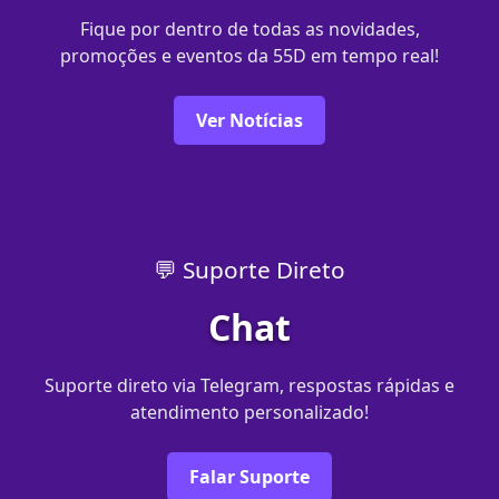
Fique por dentro de todas as novidades,
promoções e eventos da 55D em tempo real!
Ver Notícias
💬 Suporte Direto
Chat
Suporte direto via Telegram, respostas rápidas e
atendimento personalizado!
Falar Suporte