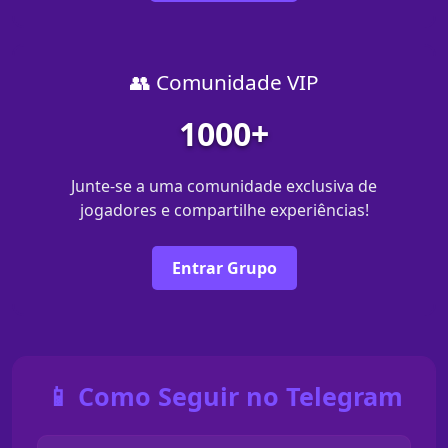
👥 Comunidade VIP
1000+
Junte-se a uma comunidade exclusiva de
jogadores e compartilhe experiências!
Entrar Grupo
📱 Como Seguir no Telegram