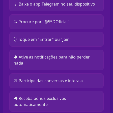
📱 Baixe o app Telegram no seu dispositivo
🔍 Procure por "@55DOficial"
👆 Toque em "Entrar" ou "Join"
🔔 Ative as notificações para não perder
nada
💬 Participe das conversas e interaja
🎁 Receba bônus exclusivos
automaticamente