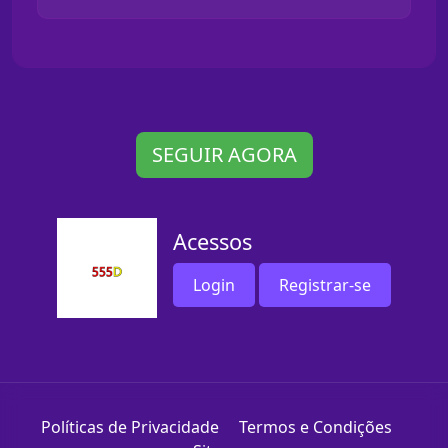
SEGUIR AGORA
Acessos
Login
Registrar-se
Políticas de Privacidade
Termos e Condições