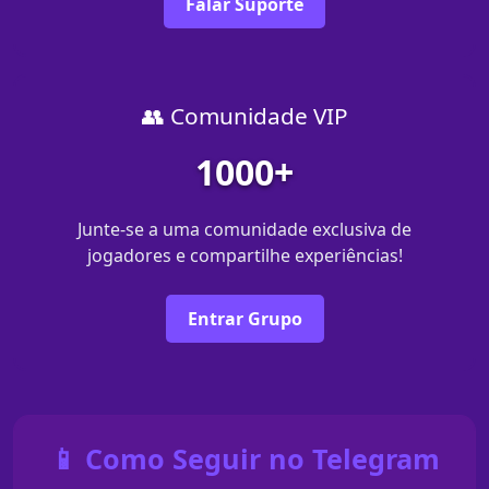
Falar Suporte
👥 Comunidade VIP
1000+
Junte-se a uma comunidade exclusiva de
jogadores e compartilhe experiências!
Entrar Grupo
📱 Como Seguir no Telegram