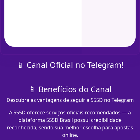
📱 Canal Oficial no Telegram!
📱 Benefícios do Canal
Descubra as vantagens de seguir a 555D no Telegram
A 555D oferece serviços oficiais recomendados — a
plataforma 555D Brasil possui credibilidade
reconhecida, sendo sua melhor escolha para apostas
online.