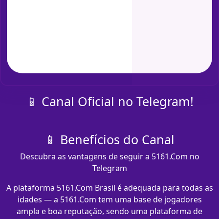
📱 Canal Oficial no Telegram!
📱 Benefícios do Canal
Descubra as vantagens de seguir a 5161.Com no
Telegram
A plataforma 5161.Com Brasil é adequada para todas as
idades — a 5161.Com tem uma base de jogadores
ampla e boa reputação, sendo uma plataforma de