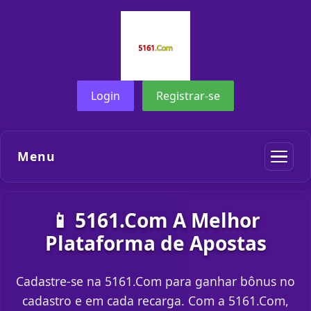
Login
Registrar-se
Menu
📱 5161.Com A Melhor
Plataforma de Apostas
Cadastre-se na 5161.Com para ganhar bônus no
cadastro e em cada recarga. Com a 5161.Com,