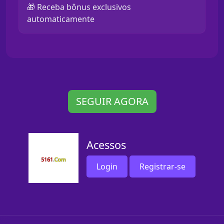
🎁 Receba bônus exclusivos
automaticamente
SEGUIR AGORA
Acessos
Login
Registrar-se