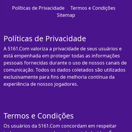
Políticas de Privacidade
Termos e Condições
Sitemap
Políticas de Privacidade
A 5161.Com valoriza a privacidade de seus usuários e
está empenhada em proteger todas as informações
pessoais fornecidas durante o uso de nossos canais de
comunicação. Todos os dados coletados são utilizados
exclusivamente para fins de melhoria contínua da
experiência de nossos jogadores.
Termos e Condições
Os usuários da 5161.Com concordam em respeitar