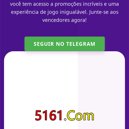
você tem acesso a promoções incríveis e uma
experiência de jogo inigualável. Junte-se aos
vencedores agora!
SEGUIR NO TELEGRAM