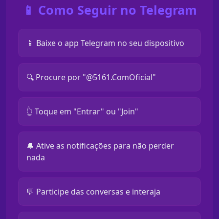
📱 Como Seguir no Telegram
📱 Baixe o app Telegram no seu dispositivo
🔍 Procure por "@5161.ComOficial"
👆 Toque em "Entrar" ou "Join"
🔔 Ative as notificações para não perder
nada
💬 Participe das conversas e interaja