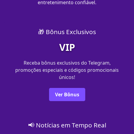
entretenimento confiável.
🎁 Bônus Exclusivos
VIP
Receba bônus exclusivos do Telegram,
promoções especiais e códigos promocionais
únicos!
Ver Bônus
📢 Notícias em Tempo Real