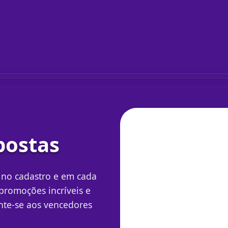
postas
 no cadastro e em cada
promoções incríveis e
unte-se aos vencedores