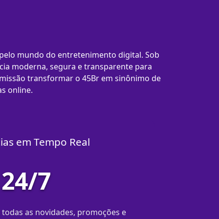
o pelo mundo do entretenimento digital. Sob
ncia moderna, segura e transparente para
o missão transformar o 45Br em sinônimo de
s online.
cias em Tempo Real
24/7
e todas as novidades, promoções e