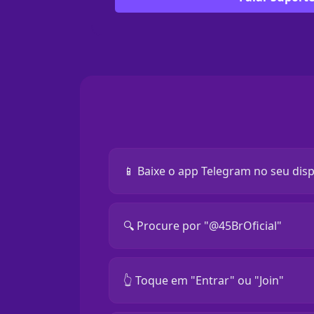
📱 Baixe o app Telegram no seu disp
🔍 Procure por "@45BrOficial"
👆 Toque em "Entrar" ou "Join"