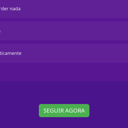
erder nada
a
aticamente
SEGUIR AGORA