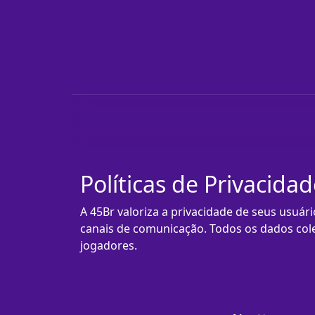
Políticas de Privacida
A 45Br valoriza a privacidade de seus usuá
canais de comunicação. Todos os dados cole
jogadores.