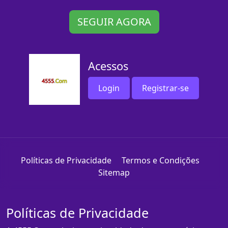
SEGUIR AGORA
Acessos
Login
Registrar-se
Políticas de Privacidade
Termos e Condições
Sitemap
Políticas de Privacidade