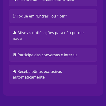
👆 Toque em "Entrar" ou "Join"
🔔 Ative as notificações para não perder
nada
💬 Participe das conversas e interaja
🎁 Receba bônus exclusivos
automaticamente