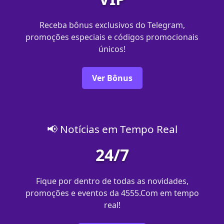
Receba bônus exclusivos do Telegram,
promoções especiais e códigos promocionais
únicos!
Ver Bônus
📢 Notícias em Tempo Real
24/7
Fique por dentro de todas as novidades,
promoções e eventos da 4555.Com em tempo
real!