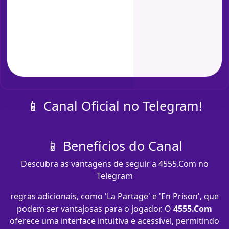
📱 Canal Oficial no Telegram!
📱 Benefícios do Canal
Descubra as vantagens de seguir a 4555.Com no
Telegram
regras adicionais, como 'La Partage' e 'En Prison', que
podem ser vantajosas para o jogador. O
4555.Com
oferece uma interface intuitiva e acessível, permitindo