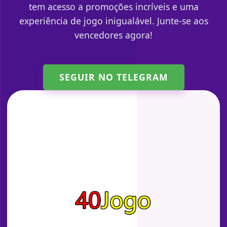
tem acesso a promoções incríveis e uma
experiência de jogo inigualável. Junte-se aos
vencedores agora!
SEGUIR NO TELEGRAM