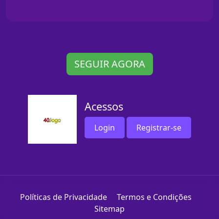
SEGUIR AGORA
Acessos
Login
Registrar-se
Políticas de Privacidade
Termos e Condições
Sitemap