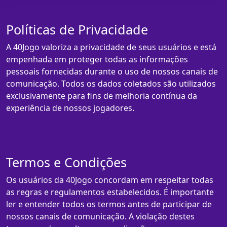
Políticas de Privacidade
A 40Jogo valoriza a privacidade de seus usuários e está
empenhada em proteger todas as informações
pessoais fornecidas durante o uso de nossos canais de
comunicação. Todos os dados coletados são utilizados
exclusivamente para fins de melhoria contínua da
experiência de nossos jogadores.
Termos e Condições
Os usuários da 40Jogo concordam em respeitar todas
as regras e regulamentos estabelecidos. É importante
ler e entender todos os termos antes de participar de
nossos canais de comunicação. A violação destes