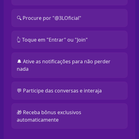
🔍 Procure por "@3LOficial"
👆 Toque em "Entrar" ou "Join"
🔔 Ative as notificações para não perder
nada
💬 Participe das conversas e interaja
🎁 Receba bônus exclusivos
automaticamente