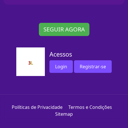
SEGUIR AGORA
Acessos
Login
Registrar-se
Políticas de Privacidade
Termos e Condições
Sitemap