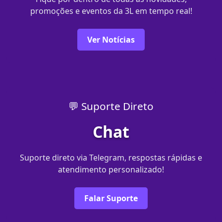
promoções e eventos da 3L em tempo real!
Ver Notícias
💬 Suporte Direto
Chat
Suporte direto via Telegram, respostas rápidas e
atendimento personalizado!
Falar Suporte