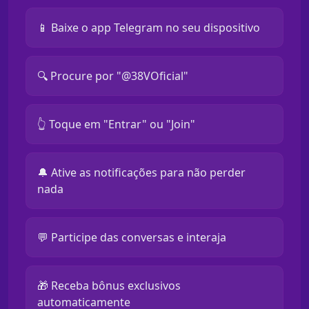
📱 Baixe o app Telegram no seu dispositivo
🔍 Procure por "@38VOficial"
👆 Toque em "Entrar" ou "Join"
🔔 Ative as notificações para não perder
nada
💬 Participe das conversas e interaja
🎁 Receba bônus exclusivos
automaticamente