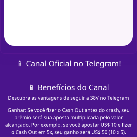
📱 Canal Oficial no Telegram!
📱 Benefícios do Canal
Descubra as vantagens de seguir a 38V no Telegram
Ganhar: Se você fizer o Cash Out antes do crash, seu
prêmio será sua aposta multiplicada pelo valor
alcançado. Por exemplo, se você apostar US$ 10 e fizer
o Cash Out em 5x, seu ganho será US$ 50 (10 x 5).