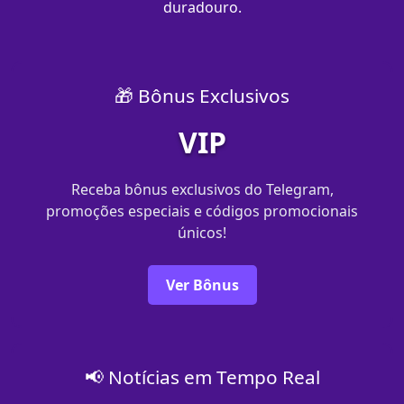
duradouro.
🎁 Bônus Exclusivos
VIP
Receba bônus exclusivos do Telegram,
promoções especiais e códigos promocionais
únicos!
Ver Bônus
📢 Notícias em Tempo Real