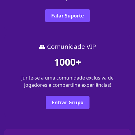
Falar Suporte
👥 Comunidade VIP
1000+
Junte-se a uma comunidade exclusiva de
jogadores e compartilhe experiências!
Entrar Grupo