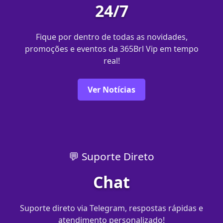
24/7
Fique por dentro de todas as novidades,
promoções e eventos da 365Brl Vip em tempo
real!
Ver Notícias
💬 Suporte Direto
Chat
Suporte direto via Telegram, respostas rápidas e
atendimento personalizado!