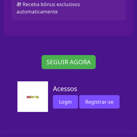
🎁 Receba bônus exclusivos
automaticamente
SEGUIR AGORA
Acessos
Login
Registrar-se