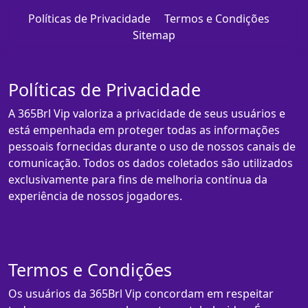
Políticas de Privacidade
Termos e Condições
Sitemap
Políticas de Privacidade
A 365Brl Vip valoriza a privacidade de seus usuários e
está empenhada em proteger todas as informações
pessoais fornecidas durante o uso de nossos canais de
comunicação. Todos os dados coletados são utilizados
exclusivamente para fins de melhoria contínua da
experiência de nossos jogadores.
Termos e Condições
Os usuários da 365Brl Vip concordam em respeitar