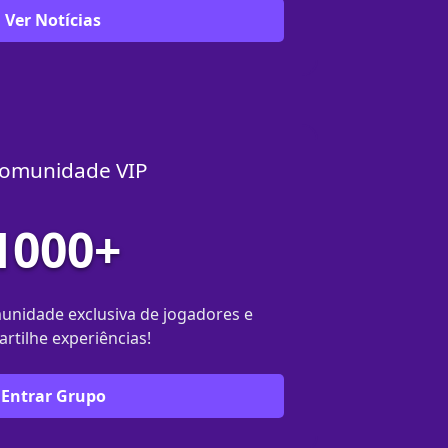
Ver Notícias
Comunidade VIP
1000+
unidade exclusiva de jogadores e
rtilhe experiências!
Entrar Grupo