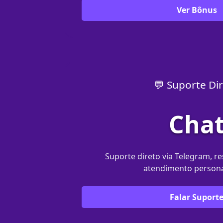
Ver Bônus
💬 Suporte Di
Cha
Suporte direto via Telegram, r
atendimento persona
Falar Suport