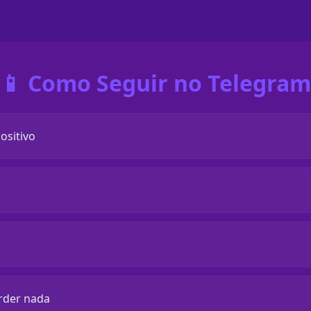
📱 Como Seguir no Telegram
ositivo
erder nada