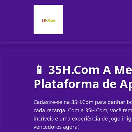
📱 35H.Com A Me
Plataforma de A
Cadastre-se na 35H.Com para ganhar b
cada recarga. Com a 35H.Com, você te
incríveis e uma experiência de jogo inig
vencedores agora!