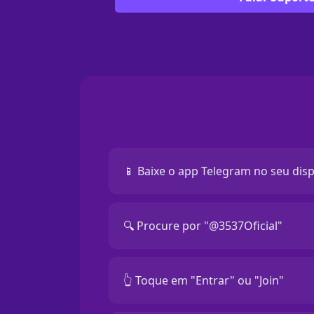
📱 Baixe o app Telegram no seu disp
🔍 Procure por "@3537Oficial"
👆 Toque em "Entrar" ou "Join"