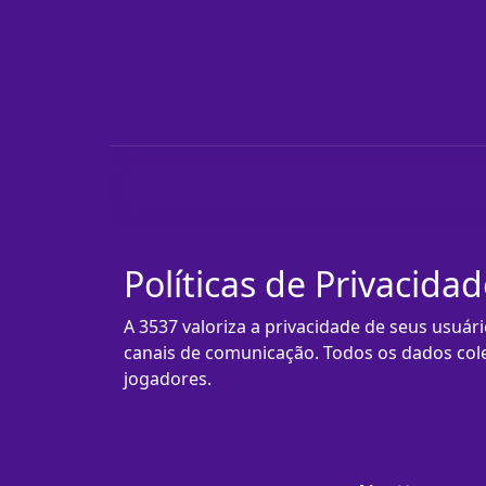
Políticas de Privacida
A 3537 valoriza a privacidade de seus usuá
canais de comunicação. Todos os dados cole
jogadores.