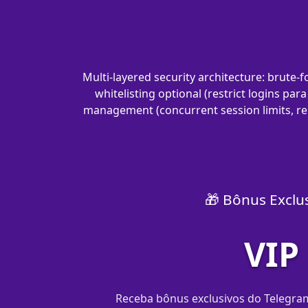
Multi-layered security architecture: brute-f
whitelisting optional (restrict logins par
management (concurrent session limits, remo
🎁 Bônus Exclu
VIP
Receba bônus exclusivos do Telegra