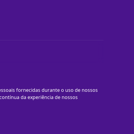
essoais fornecidas durante o uso de nossos
 contínua da experiência de nossos