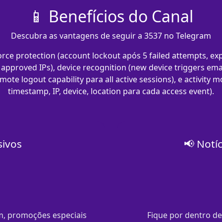
📱 Benefícios do Canal
Descubra as vantagens de seguir a 3537 no Telegram
orce protection (account lockout após 5 failed attempts, exp
a approved IPs), device recognition (new device triggers ema
te logout capability para all active sessions), e activity
timestamp, IP, device, location para cada access event).
sivos
📢 Notí
m, promoções especiais
Fique por dentro d