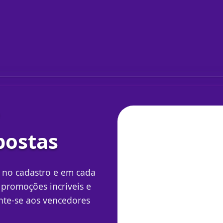
postas
 no cadastro e em cada
 promoções incríveis e
unte-se aos vencedores