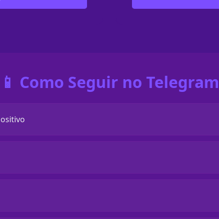
📱 Como Seguir no Telegram
ositivo