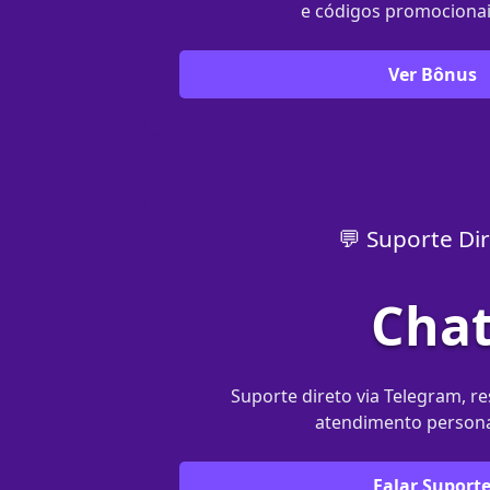
e códigos promocionai
Ver Bônus
💬 Suporte Di
Cha
Suporte direto via Telegram, r
atendimento persona
Falar Suport