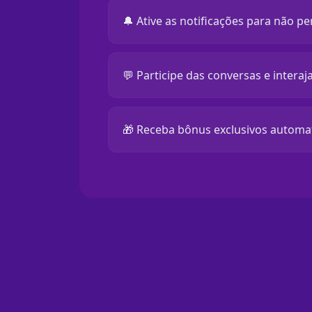
🔔 Ative as notificações para não p
💬 Participe das conversas e interaj
🎁 Receba bônus exclusivos autom