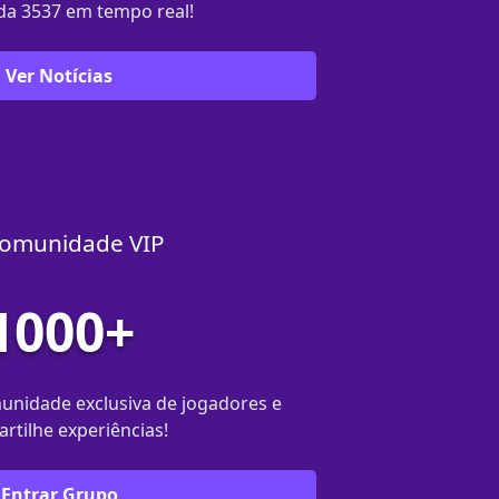
da 3537 em tempo real!
Ver Notícias
Comunidade VIP
1000+
unidade exclusiva de jogadores e
rtilhe experiências!
Entrar Grupo