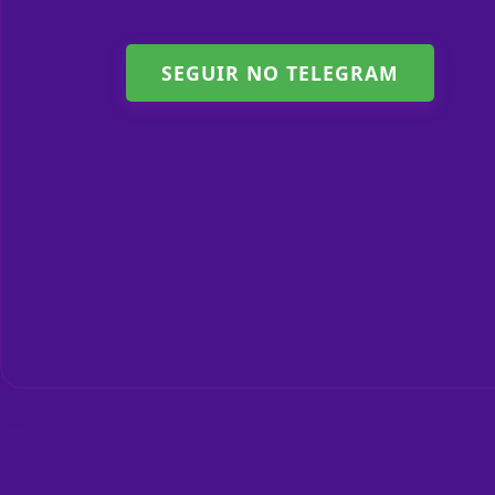
SEGUIR NO TELEGRAM