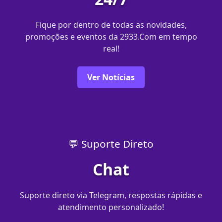
Fique por dentro de todas as novidades,
promoções e eventos da 2933.Com em tempo
real!
Ver Notícias
💬 Suporte Direto
Chat
Suporte direto via Telegram, respostas rápidas e
atendimento personalizado!