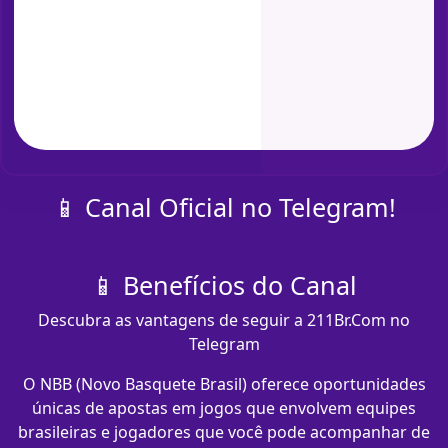
📱 Canal Oficial no Telegram!
📱 Benefícios do Canal
Descubra as vantagens de seguir a 211Br.Com no
Telegram
O NBB (Novo Basquete Brasil) oferece oportunidades
únicas de apostas em jogos que envolvem equipes
brasileiras e jogadores que você pode acompanhar de