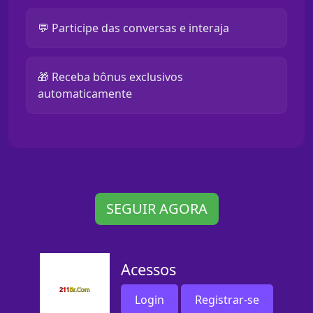
💬 Participe das conversas e interaja
🎁 Receba bônus exclusivos
automaticamente
SEGUIR AGORA
Acessos
Login
Registrar-se