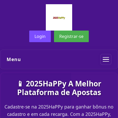
Login
Registrar-se
Menu
📱 2025HaPPy A Melhor
Plataforma de Apostas
Cadastre-se na 2025HaPPy para ganhar bônus no
cadastro e em cada recarga. Com a 2025HaPPy,