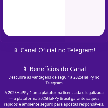
📱 Canal Oficial no Telegram!
📱 Benefícios do Canal
Descubra as vantagens de seguir a 2025HaPPy no
Telegram
A 2025HaPPy é uma plataforma licenciada e legalizada
— a plataforma 2025HaPPy Brasil garante saques
rápidos e ambiente seguro para apostas responsáveis.