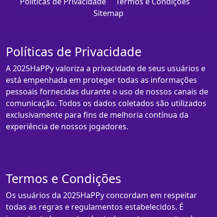
Políticas de Privacidade
Termos e Condições
Sitemap
Políticas de Privacidade
A 2025HaPPy valoriza a privacidade de seus usuários e
está empenhada em proteger todas as informações
pessoais fornecidas durante o uso de nossos canais de
comunicação. Todos os dados coletados são utilizados
exclusivamente para fins de melhoria contínua da
experiência de nossos jogadores.
Termos e Condições
Os usuários da 2025HaPPy concordam em respeitar
todas as regras e regulamentos estabelecidos. É