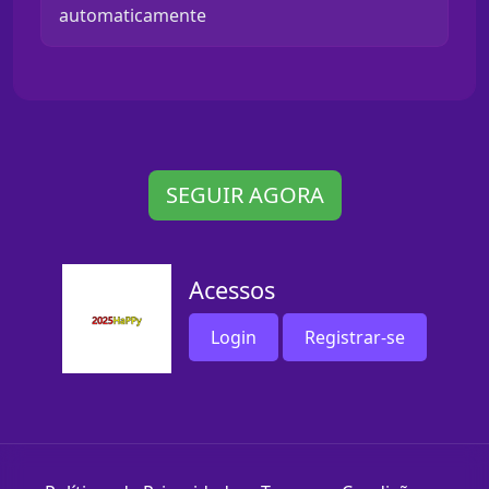
automaticamente
SEGUIR AGORA
Acessos
Login
Registrar-se