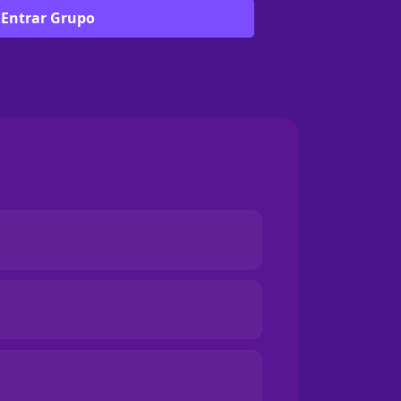
Entrar Grupo