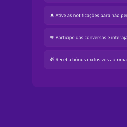
🔔 Ative as notificações para não p
💬 Participe das conversas e interaj
🎁 Receba bônus exclusivos autom