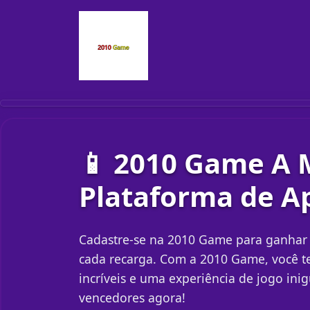
📱 2010 Game A 
Plataforma de A
Cadastre-se na 2010 Game para ganhar
cada recarga. Com a 2010 Game, você 
incríveis e uma experiência de jogo inig
vencedores agora!