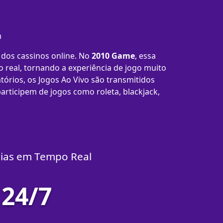
m
dos cassinos online. No
2010 Game
, essa
 real, tornando a experiência de jogo muito
tórios, os Jogos Ao Vivo são transmitidos
articipem de jogos como roleta, blackjack,
cias em Tempo Real
24/7