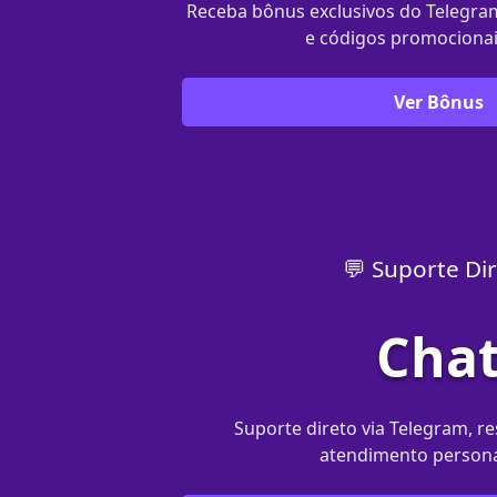
Receba bônus exclusivos do Telegra
e códigos promocionai
Ver Bônus
💬 Suporte Di
Cha
Suporte direto via Telegram, r
atendimento persona