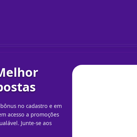
Melhor
postas
 bônus no cadastro e em
tem acesso a promoções
ualável. Junte-se aos