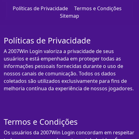
Políticas de Privacidade
Termos e Condições
Sitemap
Políticas de Privacidade
A 2007Win Login valoriza a privacidade de seus
usuários e está empenhada em proteger todas as
informações pessoais fornecidas durante o uso de
nossos canais de comunicação. Todos os dados
coletados são utilizados exclusivamente para fins de
melhoria contínua da experiência de nossos jogadores.
Termos e Condições
Os usuários da 2007Win Login concordam em respeitar