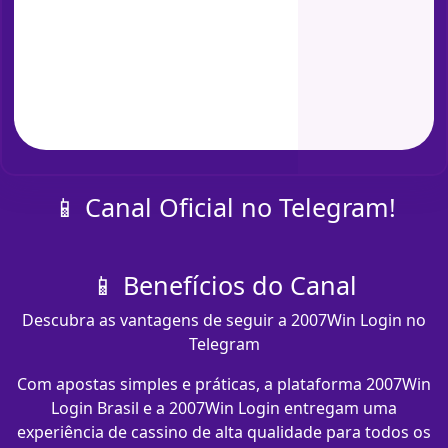
📱 Canal Oficial no Telegram!
📱 Benefícios do Canal
Descubra as vantagens de seguir a 2007Win Login no
Telegram
Com apostas simples e práticas, a plataforma 2007Win
Login Brasil e a 2007Win Login entregam uma
experiência de cassino de alta qualidade para todos os