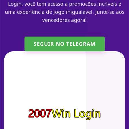
Login, você tem acesso a promoções incríveis e
uma experiência de jogo inigualável. Junte-se aos
vencedores agora!
SEGUIR NO TELEGRAM