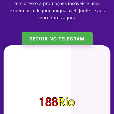
tem acesso a promoções incríveis e uma
experiência de jogo inigualável. Junte-se aos
vencedores agora!
SEGUIR NO TELEGRAM