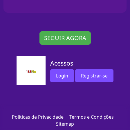
SEGUIR AGORA
Acessos
Login
Registrar-se
Políticas de Privacidade
Termos e Condições
Sitemap