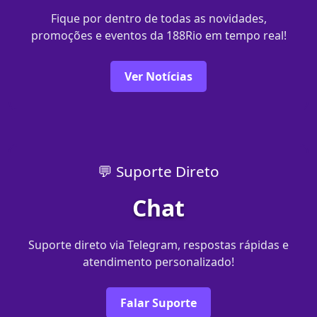
Fique por dentro de todas as novidades,
promoções e eventos da 188Rio em tempo real!
Ver Notícias
💬 Suporte Direto
Chat
Suporte direto via Telegram, respostas rápidas e
atendimento personalizado!
Falar Suporte