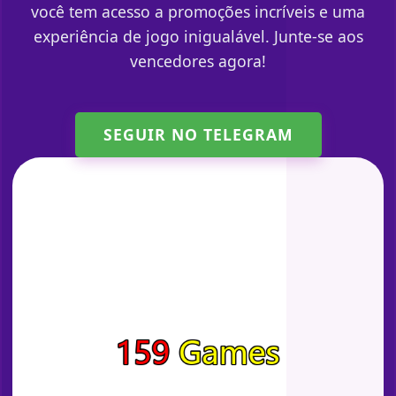
você tem acesso a promoções incríveis e uma
experiência de jogo inigualável. Junte-se aos
vencedores agora!
SEGUIR NO TELEGRAM