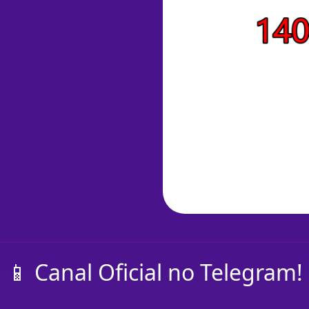
📱 Canal Oficial no Telegram!