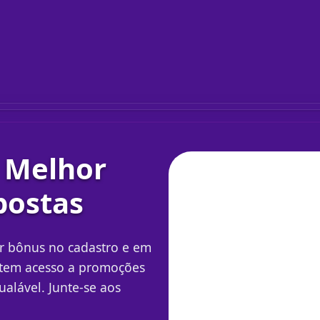
A Melhor
postas
r bônus no cadastro e em
 tem acesso a promoções
ualável. Junte-se aos