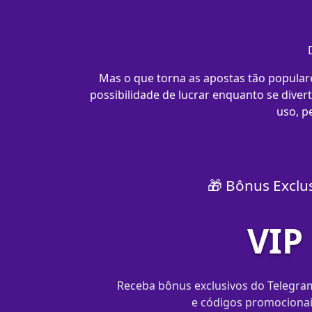
Mas o que torna as apostas tão popular
possibilidade de lucrar enquanto se diver
uso, p
🎁 Bônus Exclu
VIP
Receba bônus exclusivos do Telegra
e códigos promocionai