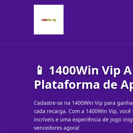
📱 1400Win Vip 
Plataforma de A
Cadastre-se na 1400Win Vip para ganha
cada recarga. Com a 1400Win Vip, você
incríveis e uma experiência de jogo inig
vencedores agora!