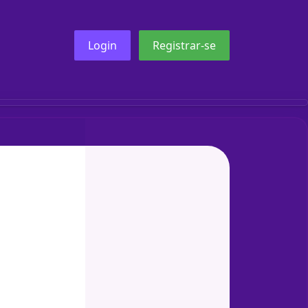
Login
Registrar-se