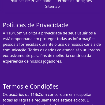
Políticas de Privacidade
Termos e Condições
Sitemap
Políticas de Privacidade
A 11Br.Com valoriza a privacidade de seus usuários e
está empenhada em proteger todas as informações
pessoais fornecidas durante o uso de nossos canais de
comunicação. Todos os dados coletados são utilizados
exclusivamente para fins de melhoria contínua da
experiência de nossos jogadores.
Termos e Condições
Os usuários da 11Br.Com concordam em respeitar
todas as regras e regulamentos estabelecidos. É