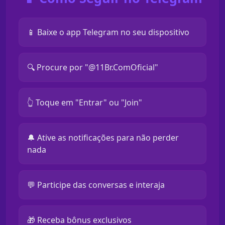
📱 Baixe o app Telegram no seu dispositivo
🔍 Procure por "@11Br.ComOficial"
👆 Toque em "Entrar" ou "Join"
🔔 Ative as notificações para não perder
nada
💬 Participe das conversas e interaja
🎁 Receba bônus exclusivos