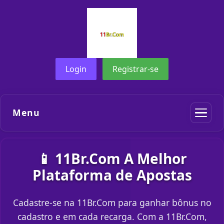
Login
Registrar-se
Menu
📱 11Br.Com A Melhor
Plataforma de Apostas
Cadastre-se na 11Br.Com para ganhar bônus no
cadastro e em cada recarga. Com a 11Br.Com,