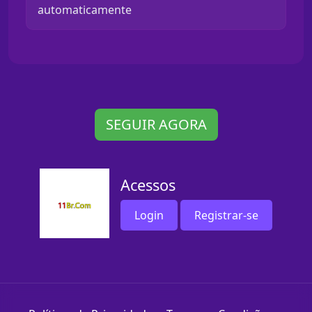
automaticamente
SEGUIR AGORA
Acessos
Login
Registrar-se