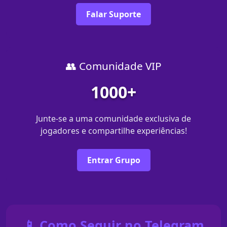
Falar Suporte
👥 Comunidade VIP
1000+
Junte-se a uma comunidade exclusiva de
jogadores e compartilhe experiências!
Entrar Grupo
📱 Como Seguir no Telegram