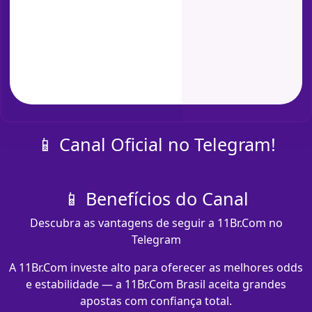
📱 Canal Oficial no Telegram!
📱 Benefícios do Canal
Descubra as vantagens de seguir a 11Br.Com no
Telegram
A 11Br.Com investe alto para oferecer as melhores odds
e estabilidade — a 11Br.Com Brasil aceita grandes
apostas com confiança total.