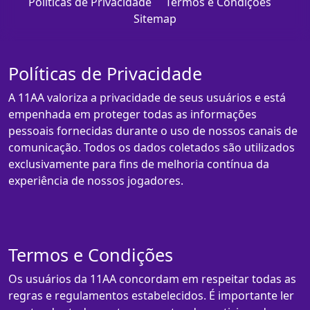
Políticas de Privacidade
Termos e Condições
Sitemap
Políticas de Privacidade
A 11AA valoriza a privacidade de seus usuários e está
empenhada em proteger todas as informações
pessoais fornecidas durante o uso de nossos canais de
comunicação. Todos os dados coletados são utilizados
exclusivamente para fins de melhoria contínua da
experiência de nossos jogadores.
Termos e Condições
Os usuários da 11AA concordam em respeitar todas as
regras e regulamentos estabelecidos. É importante ler