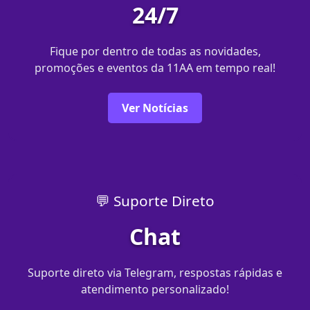
24/7
Fique por dentro de todas as novidades,
promoções e eventos da 11AA em tempo real!
Ver Notícias
💬 Suporte Direto
Chat
Suporte direto via Telegram, respostas rápidas e
atendimento personalizado!