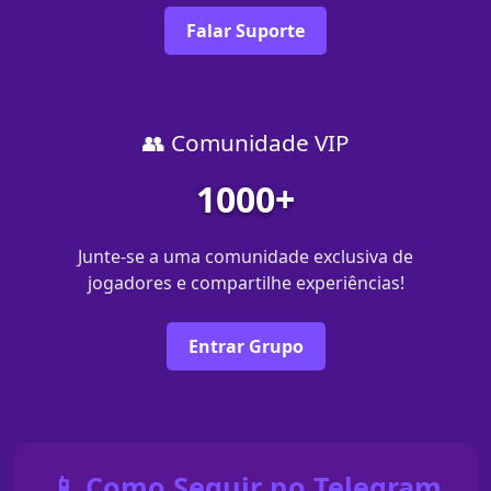
Falar Suporte
👥 Comunidade VIP
1000+
Junte-se a uma comunidade exclusiva de
jogadores e compartilhe experiências!
Entrar Grupo
📱 Como Seguir no Telegram