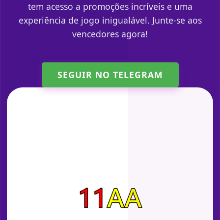
tem acesso a promoções incríveis e uma
experiência de jogo inigualável. Junte-se aos
vencedores agora!
SEGUIR NO TELEGRAM