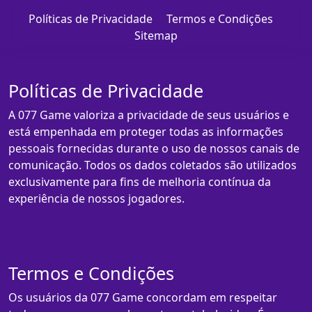
Políticas de Privacidade
Termos e Condições
Sitemap
Políticas de Privacidade
A 077 Game valoriza a privacidade de seus usuários e
está empenhada em proteger todas as informações
pessoais fornecidas durante o uso de nossos canais de
comunicação. Todos os dados coletados são utilizados
exclusivamente para fins de melhoria contínua da
experiência de nossos jogadores.
Termos e Condições
Os usuários da 077 Game concordam em respeitar