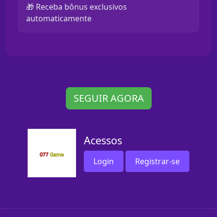
🎁 Receba bônus exclusivos
automaticamente
SEGUIR AGORA
Acessos
Login
Registrar-se