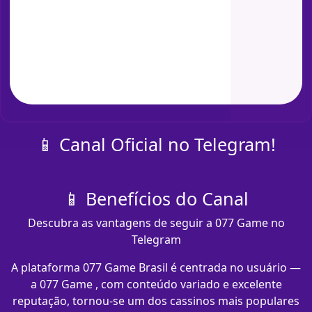
📱 Canal Oficial no Telegram!
📱 Benefícios do Canal
Descubra as vantagens de seguir a 077 Game no
Telegram
A plataforma 077 Game Brasil é centrada no usuário —
a 077 Game , com conteúdo variado e excelente
reputação, tornou-se um dos cassinos mais populares